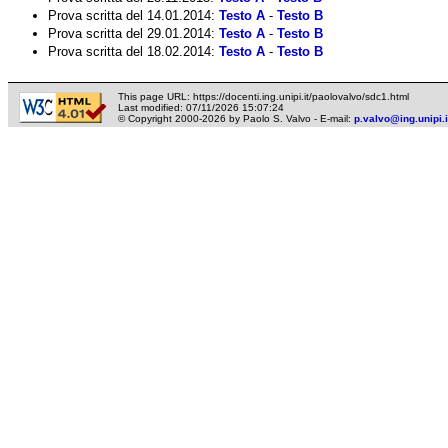
Prova scritta del 14.01.2014:
Testo A
-
Testo B
Prova scritta del 29.01.2014:
Testo A
-
Testo B
Prova scritta del 18.02.2014:
Testo A
-
Testo B
This page URL:
https://docenti.ing.unipi.it/paolovalvo/sdc1.html
Last modified:
07/11/2026 15:07:24
© Copyright 2000-2026 by Paolo S. Valvo - E-mail:
p.valvo@ing.unipi.i