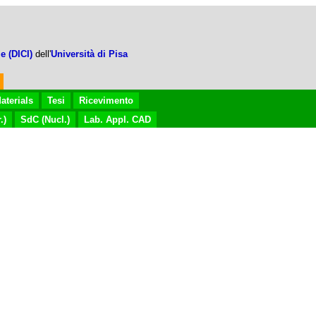
e (DICI)
dell'
Università di Pisa
aterials
Tesi
Ricevimento
.)
SdC (Nucl.)
Lab. Appl. CAD