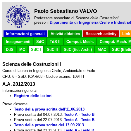
Paolo Sebastiano VALVO
Professore associato di
Scienza delle Costruzioni
presso il
Dipartimento di Ingegneria Civile e Industrial
Informazioni generali
Attività didattica
Research activity
Link
Insegnamenti
SdC
TdS II
Comput. Mech.
Comput. Mech. M
DdS
MC
SdC I
SdC II
SdC (Ed.-Arch.)
MAC
SdC (Elettr
Scienza delle Costruzioni I
Corso di laurea in Ingegneria Civile, Ambientale e Edile
CFU: 6 - SSD: ICAR/08 - Codice esame: 109HH
A.A. 2012/2013
Informazioni generali
Registro delle lezioni
Prove d'esame
Testo della prova scritta dell'11.06.2013
Prova scritta del 04.07.2013:
Testo A
-
Testo B
Prova scritta del 22.07.2013:
Testo A
-
Testo B
Testo della prova scritta del 13.09.2013
Prova scritta del 23.11.2013:
Testo A
-
Testo B