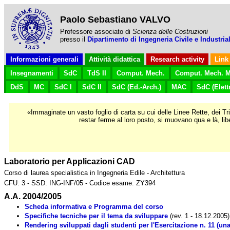
Paolo Sebastiano VALVO
Professore associato di
Scienza delle Costruzioni
presso il
Dipartimento di Ingegneria Civile e Industrial
Informazioni generali
Attività didattica
Research activity
Link
Insegnamenti
SdC
TdS II
Comput. Mech.
Comput. Mech. M
DdS
MC
SdC I
SdC II
SdC (Ed.-Arch.)
MAC
SdC (Elettr
«Immaginate un vasto foglio di carta su cui delle Linee Rette, dei Tr
restar ferme al loro posto, si muovano qua e là, li
Laboratorio per Applicazioni CAD
Corso di laurea specialistica in Ingegneria Edile - Architettura
CFU: 3 - SSD: ING-INF/05 - Codice esame: ZY394
A.A. 2004/2005
Scheda informativa e Programma del corso
Specifiche tecniche per il tema da sviluppare
(rev. 1 - 18.12.2005)
Rendering sviluppati dagli studenti per l'Esercitazione n. 11 (una