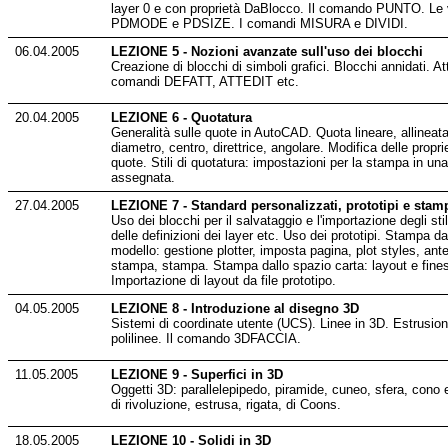
layer 0 e con proprietà DaBlocco. Il comando PUNTO. Le v
PDMODE e PDSIZE. I comandi MISURA e DIVIDI.
06.04.2005
LEZIONE 5 - Nozioni avanzate sull'uso dei blocchi
Creazione di blocchi di simboli grafici. Blocchi annidati. Att
comandi DEFATT, ATTEDIT etc.
20.04.2005
LEZIONE 6 - Quotatura
Generalità sulle quote in AutoCAD. Quota lineare, allineata
diametro, centro, direttrice, angolare. Modifica delle propri
quote. Stili di quotatura: impostazioni per la stampa in un
assegnata.
27.04.2005
LEZIONE 7 - Standard personalizzati, prototipi e stam
Uso dei blocchi per il salvataggio e l'importazione degli stil
delle definizioni dei layer etc. Uso dei prototipi. Stampa da
modello: gestione plotter, imposta pagina, plot styles, ant
stampa, stampa. Stampa dallo spazio carta: layout e fines
Importazione di layout da file prototipo.
04.05.2005
LEZIONE 8 - Introduzione al disegno 3D
Sistemi di coordinate utente (UCS). Linee in 3D. Estrusione
polilinee. Il comando 3DFACCIA.
11.05.2005
LEZIONE 9 - Superfici in 3D
Oggetti 3D: parallelepipedo, piramide, cuneo, sfera, cono e
di rivoluzione, estrusa, rigata, di Coons.
18.05.2005
LEZIONE 10 - Solidi in 3D