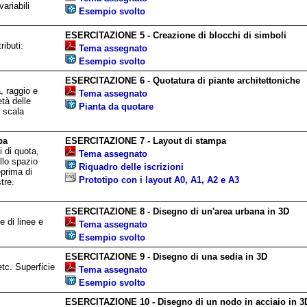
ariabili
Esempio svolto
ESERCITAZIONE 5 - Creazione di blocchi di simboli
ributi:
Tema assegnato
Esempio svolto
ESERCITAZIONE 6 - Quotatura di piante architettoniche
, raggio e
Tema assegnato
età delle
Pianta da quotare
a scala
pa
ESERCITAZIONE 7 - Layout di stampa
i di quota,
Tema assegnato
llo spazio
Riquadro delle iscrizioni
eprima di
Prototipo con i layout A0, A1, A2 e A3
tre.
ESERCITAZIONE 8 - Disegno di un'area urbana in 3D
 di linee e
Tema assegnato
Esempio svolto
ESERCITAZIONE 9 - Disegno di una sedia in 3D
tc. Superficie
Tema assegnato
Esempio svolto
ESERCITAZIONE 10 - Disegno di un nodo in acciaio in 3