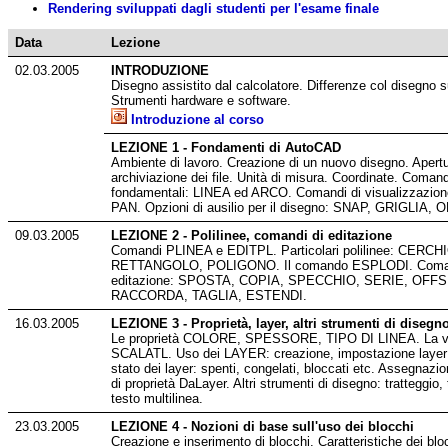
Rendering sviluppati dagli studenti per l'esame finale
Data
Lezione
02.03.2005
INTRODUZIONE
Disegno assistito dal calcolatore. Differenze col disegno s
Strumenti hardware e software.
Introduzione al corso
LEZIONE 1 - Fondamenti di AutoCAD
Ambiente di lavoro. Creazione di un nuovo disegno. Apertu
archiviazione dei file. Unità di misura. Coordinate. Comand
fondamentali: LINEA ed ARCO. Comandi di visualizzazio
PAN. Opzioni di ausilio per il disegno: SNAP, GRIGLIA, 
09.03.2005
LEZIONE 2 - Polilinee, comandi di editazione
Comandi PLINEA e EDITPL. Particolari polilinee: CERCHI
RETTANGOLO, POLIGONO. Il comando ESPLODI. Coman
editazione: SPOSTA, COPIA, SPECCHIO, SERIE, OFFS
RACCORDA, TAGLIA, ESTENDI.
16.03.2005
LEZIONE 3 - Proprietà, layer, altri strumenti di disegn
Le proprietà COLORE, SPESSORE, TIPO DI LINEA. La va
SCALATL. Uso dei LAYER: creazione, impostazione layer c
stato dei layer: spenti, congelati, bloccati etc. Assegnazion
di proprietà DaLayer. Altri strumenti di disegno: tratteggio,
testo multilinea.
23.03.2005
LEZIONE 4 - Nozioni di base sull'uso dei blocchi
Creazione e inserimento di blocchi. Caratteristiche dei bloc