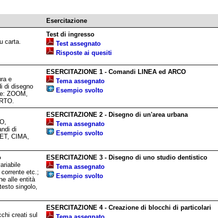
Esercitazione
Test di ingresso
u carta.
Test assegnato
Risposte ai quesiti
ESERCITAZIONE 1 - Comandi LINEA ed ARCO
ra e
Tema assegnato
i di disegno
Esempio svolto
ne: ZOOM,
ORTO.
ESERCITAZIONE 2 - Disegno di un'area urbana
O,
Tema assegnato
di di
Esempio svolto
ET, CIMA,
o
ESERCITAZIONE 3 - Disegno di uno studio dentistico
riabile
Tema assegnato
orrente etc.;
Esempio svolto
e alle entità
 testo singolo,
ESERCITAZIONE 4 - Creazione di blocchi di particolari
chi creati sul
Tema assegnato