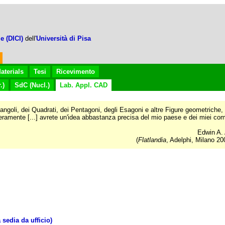
e (DICI)
dell'
Università di Pisa
aterials
Tesi
Ricevimento
.)
SdC (Nucl.)
Lab. Appl. CAD
iangoli, dei Quadrati, dei Pentagoni, degli Esagoni e altre Figure geometriche,
beramente [...] avrete un'idea abbastanza precisa del mio paese e dei miei com
Edwin A
(
Flatlandia
, Adelphi, Milano 20
 sedia da ufficio)